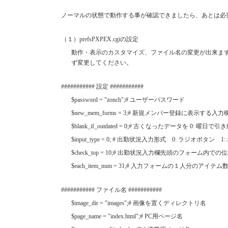
ノーマルの状態で動作する事が確認できましたら、あとは必
（１）prefsPXPEX.cgiの設定
動作・表示のカスタマイズ、ファイル名の変更が出来ます。特
ず変更してください。
########### 設定 ###########
$password = "zonch";# ユーザーパスワード
$new_mem_forms = 3;# 新規メンバー登録に表示する入
$blank_if_outdated = 0;# 古くなったデータを 0: 曜日で
$input_type = 0; # 出勤状況入力形式 0: ラジオボタン 
$check_top = 10;# 出勤状況入力欄先頭のフォーム内での
$each_item_num = 31;# 入力フォームの１人分のアイテム
########### ファイル名 ###########
$image_dir = "images";# 画像を置くディレクトリ名
$page_name = "index.html";# PC用ページ名