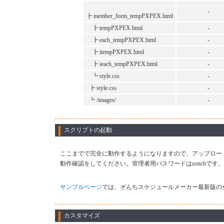
-
┣ member_form_tempPXPEX.html
┣ tempPXPEX.html
-
┣ each_tempPXPEX.html
-
┣ itempPXPEX.html
-
┣ ieach_tempPXPEX.html
-
┗ style.css
-
┣ style.css
-
┗ /images/
-
スクリプトの起動
ここまでで完全に動作するようになりますので、アップロードしたsc
動作確認をしてください。管理者用パスワードはzonchです。
サンプルページ
では、ぞんちスケジュールメーカー最新版の
カスタマイズ