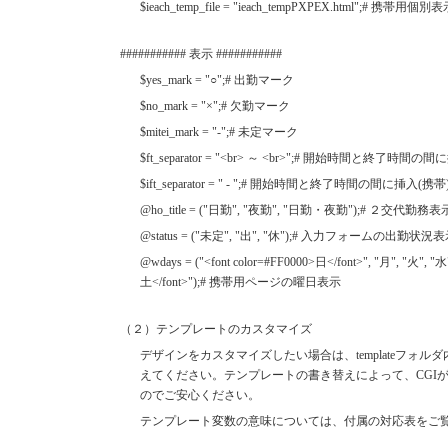
$ieach_temp_file = "ieach_tempPXPEX.html";#
########### 表示 ###########
$yes_mark = "○";# 出勤マーク
$no_mark = "×";# 欠勤マーク
$mitei_mark = "-";# 未定マーク
$ft_separator = "<br> ～ <br>";# 開始時間と終了時間の間
$ift_separator = " - ";# 開始時間と終了時間の間に挿入(携帯
@ho_title = ("日勤", "夜勤", "日勤・夜勤");# ２交代勤務表
@status = ("未定", "出", "休");# 入力フォームの出勤状況
@wdays = ("<font color=#FF0000>日</font>", "月", "火", "水"
土</font>");# 携帯用ページの曜日表示
（２）テンプレートのカスタマイズ
デザインをカスタマイズしたい場合は、templateフォ
えてください。テンプレートの書き替えによって、CGI
のでご安心ください。
テンプレート変数の意味については、付属の対応表をご