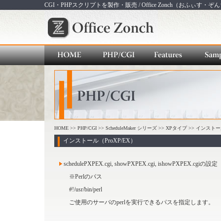
CGI・PHPスクリプトを製作・販売 / Office Zonch（おふぃす・ぞ
HOME
>>
PHP/CGI
>>
ScheduleMaker シリーズ
>> XPタイプ >> インスト
インストール（ProXP/EX）
schedulePXPEX.cgi, showPXPEX.cgi, ishowPXPEX.cgiの設定
※Perlのパス
#!/usr/bin/perl
ご使用のサーバのperlを実行できるパスを指定します。