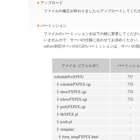
アップロード
ファイルの修正が終わりましたらアップロードしてくだ
パーミッション
ファイルのパーミッションを以下の様に変更してくださ
いませんので、サーバの仕様に合わせてお決めください
suExec対応サーバのCGIのパーミッションは、サーバ
ファイル（/フォルダ/）
パーミッショ
/scheduleProXPEX/
757
┣ schedulePXPEX.cgi
755
┣ showPXPEX.cgi
755
┣ ishowPXPEX.cgi
755
┣ prefsPXPEX.cgi
-
┣ libXPEX.pl
-
┣ jcode.pl
-
┣ /template/
-
┣ form_tempPXPEX.html
-