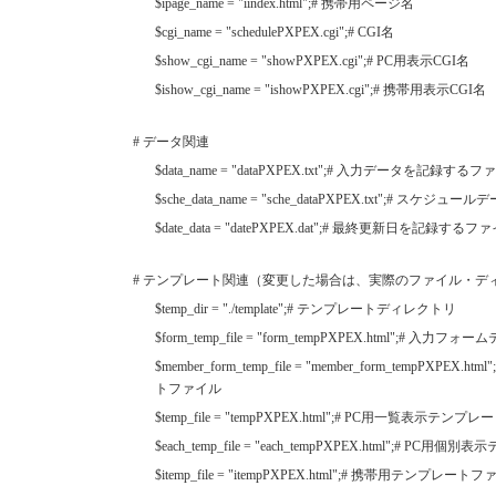
$ipage_name = "iindex.html";# 携帯用ページ名
$cgi_name = "schedulePXPEX.cgi";# CGI名
$show_cgi_name = "showPXPEX.cgi";# PC用表示CGI名
$ishow_cgi_name = "ishowPXPEX.cgi";# 携帯用表示CGI名
# データ関連
$data_name = "dataPXPEX.txt";# 入力データを記録する
$sche_data_name = "sche_dataPXPEX.txt";# 
$date_data = "datePXPEX.dat";# 最終更新日を記録するフ
# テンプレート関連（変更した場合は、実際のファイル・デ
$temp_dir = "./template";# テンプレートディレクトリ
$form_temp_file = "form_tempPXPEX.html";# 
$member_form_temp_file = "member_form_tempPX
トファイル
$temp_file = "tempPXPEX.html";# PC用一覧表示テン
$each_temp_file = "each_tempPXPEX.html";# P
$itemp_file = "itempPXPEX.html";# 携帯用テンプレート